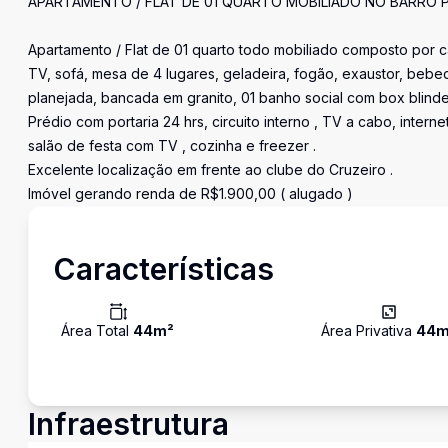
APARTAMENTO / FLAT DE 01 QUARTO MOBILIADO NO BARRO PR
Apartamento / Flat de 01 quarto todo mobiliado composto por c
TV, sofá, mesa de 4 lugares, geladeira, fogão, exaustor, bebed
planejada, bancada em granito, 01 banho social com box blinde
Prédio com portaria 24 hrs, circuito interno , TV a cabo, intern
salão de festa com TV , cozinha e freezer .
Excelente localização em frente ao clube do Cruzeiro .
Imóvel gerando renda de R$1.900,00 ( alugado )
Características
Área Total
44
m²
Área Privativa
44
m
Infraestrutura