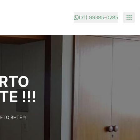
(31) 99385-0285
ARTO
E !!!
TO BHTE !!!