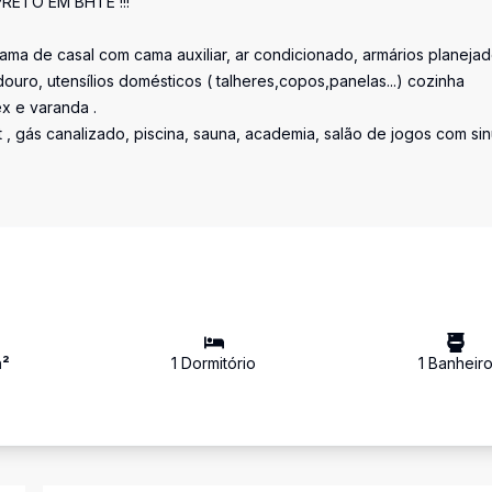
ETO EM BHTE !!!
ama de casal com cama auxiliar, ar condicionado, armários planejad
ouro, utensílios domésticos ( talheres,copos,panelas...) cozinha
x e varanda .
et , gás canalizado, piscina, sauna, academia, salão de jogos com si
²
1
Dormitório
1
Banheir