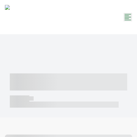
----- ----- -- ------ ---- ---- -- ----- -----
----- --- ------
----- -----
----- ----- -- ------ ---- ---- -- ----- ----- ----- --- ------