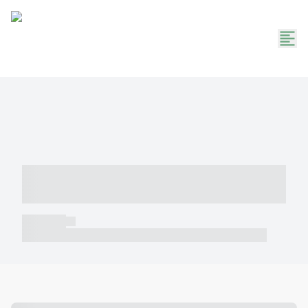
----- ----- -- ------ ---- ---- -- ----- -----
----- --- ------
----- -----
----- ----- -- ------ ---- ---- -- ----- ----- ----- --- ------