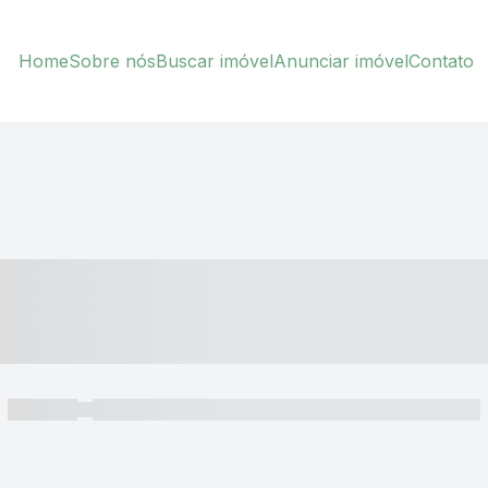
Home
Sobre nós
Buscar imóvel
Anunciar imóvel
Contato
----- ---- ---- -- ----
----- -----
----- ----- -- ------ ---- ---- -- ----- ----- ----- --- ------