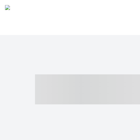
----- ----- -- -
- ------