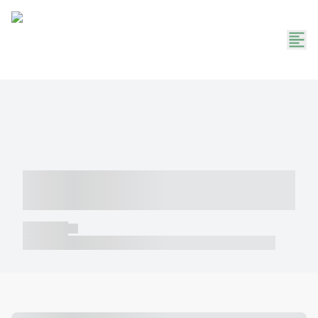
----- ----- -- ------ ---- ---- -- ----- -----
----- --- ------
----- -----
----- ----- -- ------ ---- ---- -- ----- ----- ----- --- ------