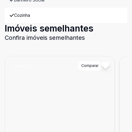
Cozinha
Imóveis semelhantes
Confira imóveis semelhantes
Cód:
8502
Comparar
Có