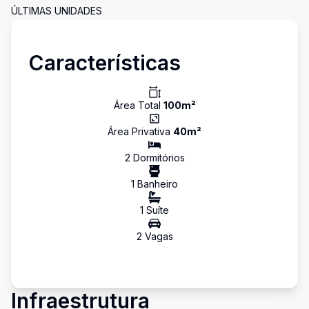
ÚLTIMAS UNIDADES
Características
Área Total
100
m²
Área Privativa
40
m²
2
Dormitório
s
1
Banheiro
1
Suíte
2
Vaga
s
Infraestrutura