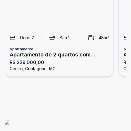
Dorm
2
Ban
1
48
m²
Apartamento
Apa
Apartamento de 2 quartos com
AP
R$ 229.000,00
R$
elevador próximo ao centro de
CO
Centro, Contagem - MG
Cen
contagem