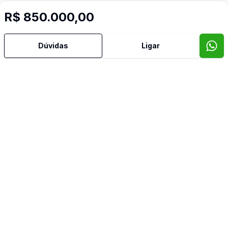
R$ 850.000,00
Dúvidas
Ligar
Mais informações
Aceita Pet
Área de Serviço
Cozinha Americana
Sacada
Imóveis semelhantes
Confira imóveis semelhantes