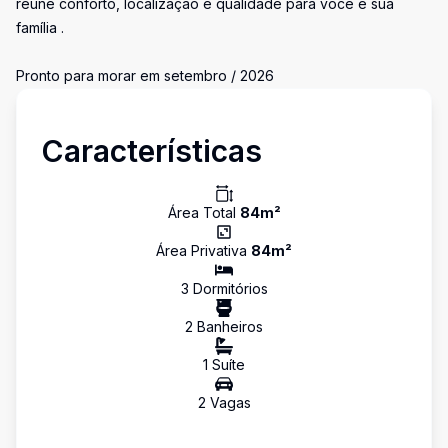
reúne conforto, localização e qualidade para você e sua
família .
Pronto para morar em setembro / 2026
Características
Área Total
84
m²
Área Privativa
84
m²
3
Dormitório
s
2
Banheiro
s
1
Suíte
2
Vaga
s