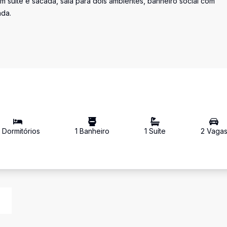
suíte e sacada, sala para dois ambientes, banheiro social com
ada.
Dormitório
s
1
Banheiro
1
Suíte
2
Vaga