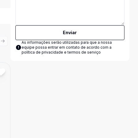
Enviar
As informações serão utilizadas para que a nossa
ious slide
Next slide
equipe possa entrar em contato de acordo com a
política de privacidade e termos de serviço
Cód:
7993
Comparar