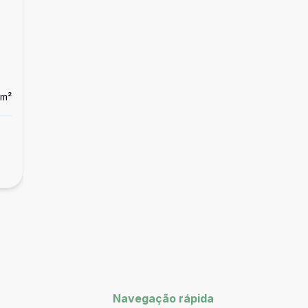
m²
Dorm
3
Ban
1
Apartamento
APARTAMENTO EM CONSTRUÇÃO NO EUR
R$ 520.000,00
Europa, Contagem - MG
Navegação rápida