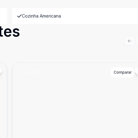
Cozinha Americana
tes
Prev
Cód:
8387
Comparar