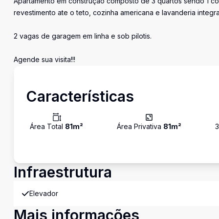
Apartamento em construção composto de 3 quartos sendo 1 com 
revestimento ate o teto, cozinha americana e lavanderia integr
2 vagas de garagem em linha e sob pilotis.
Agende sua visita!!!
Características
Área Total
81
m²
Área Privativa
81
m²
3
Infraestrutura
Elevador
Mais informações