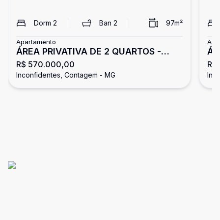
Dorm
2
Ban
2
97
m²
Apartamento
Apa
ÁREA PRIVATIVA DE 2 QUARTOS -
ÁR
R$ 570.000,00
R$
SUÍTE - SACADA - 2 VAGAS -
CO
Inconfidentes, Contagem - MG
Inc
INCONFIDENTES
IN