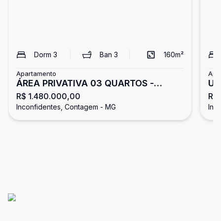
Dorm
3
Ban
3
160
m²
Apartamento
Apa
ÁREA PRIVATIVA 03 QUARTOS -
Ul
R$ 1.480.000,00
R$
ANDAR INTEIRO - 270 M² - 04 VAGAS
Inconfidentes, Contagem - MG
Inc