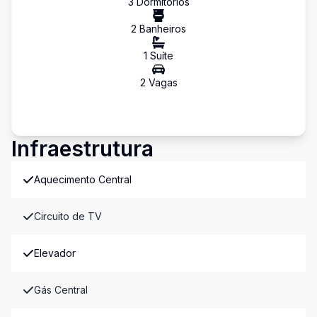
3
Dormitório
s
2
Banheiro
s
1
Suíte
2
Vaga
s
Infraestrutura
Aquecimento Central
Circuito de TV
Elevador
Gás Central