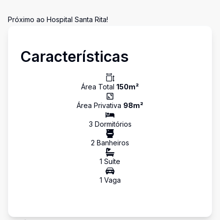
Próximo ao Hospital Santa Rita!
Características
Área Total
150
m²
Área Privativa
98
m²
3
Dormitório
s
2
Banheiro
s
1
Suíte
1
Vaga