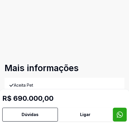
Mais informações
Aceita Pet
R$ 690.000,00
Banheiro Social
Dúvidas
Ligar
Cozinha
Imóveis semelhantes