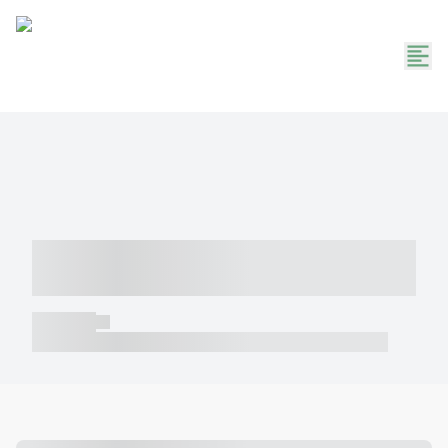
----- ----- -- ------ ---- ---- -- ----- -----
----- --- ------
----- -----
----- ----- -- ------ ---- ---- -- ----- ----- ----- --- ------