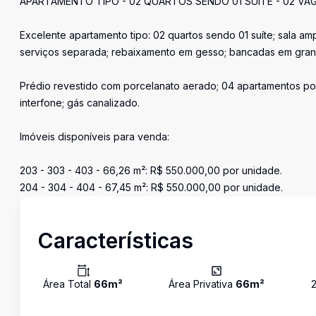
APARTAMENTO TIPO - 02 QUARTOS SENDO 01 SUÍTE - 02 V
Excelente apartamento tipo: 02 quartos sendo 01 suíte; sala am
serviços separada; rebaixamento em gesso; bancadas em granit
Prédio revestido com porcelanato aerado; 04 apartamentos por 
interfone; gás canalizado.
Imóveis disponíveis para venda:
203 - 303 - 403 - 66,26 m²: R$ 550.000,00 por unidade.
204 - 304 - 404 - 67,45 m²: R$ 550.000,00 por unidade.
Características
Área Total
66
m²
Área Privativa
66
m²