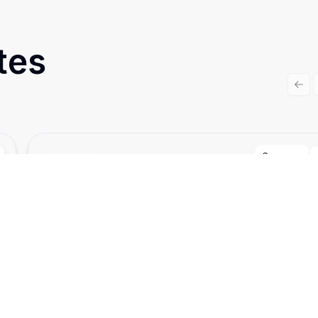
tes
Prev
Cód:
8633
Comparar