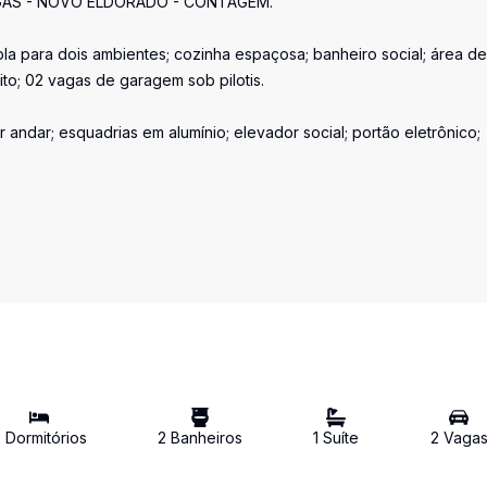
AGAS - NOVO ELDORADO - CONTAGEM.
pla para dois ambientes; cozinha espaçosa; banheiro social; área de
o; 02 vagas de garagem sob pilotis.
andar; esquadrias em alumínio; elevador social; portão eletrônico;
2
Dormitório
s
2
Banheiro
s
1
Suíte
2
Vaga