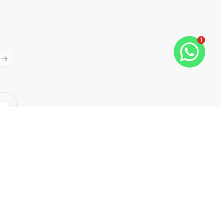
1
ious slide
Next slide
Cód:
8631
Comparar