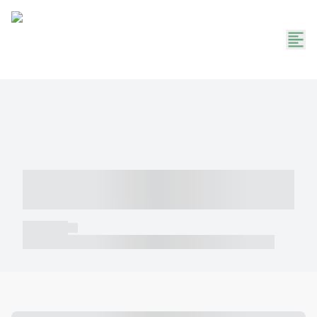
----- ----- -- ------ ---- ---- -- ----- -----
----- --- ------
----- -----
----- ----- -- ------ ---- ---- -- ----- ----- ----- --- ------