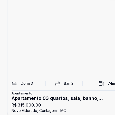
Dorm
3
Ban
2
74
m
Apartamento
Apartamento 03 quartos, sala, banho,
R$ 315.000,00
cozinha, 01 vaga, 74,00 m².
Novo Eldorado, Contagem - MG