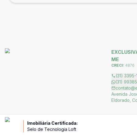
EXCLUSIVA
ME
CRECI:
4876
(31) 3395-
(31) 9938
contato@ex
Avenida José
Eldorado, C
Imobiliária Certificada:
Selo de Tecnologia Loft