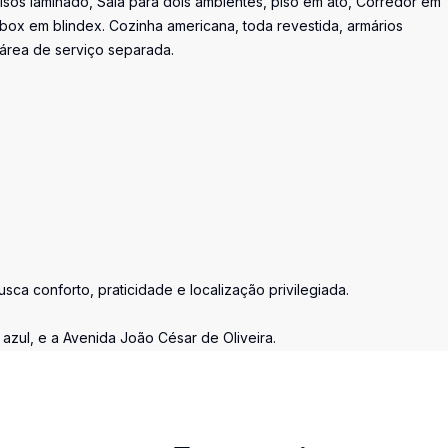
isos laminado, Sala para dois ambientes, piso em ato, Corredor em
 box em blindex. Cozinha americana, toda revestida, armários
 área de serviço separada.
ca conforto, praticidade e localização privilegiada.
ul, e a Avenida João César de Oliveira.