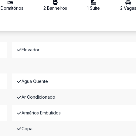
Dormitório
s
2
Banheiro
s
1
Suíte
2
Vaga
Elevador
Água Quente
Ar Condicionado
Armários Embutidos
Copa