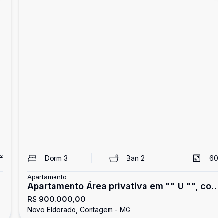
²
Dorm
3
Ban
2
60
Apartamento
Apartamento Área privativa em "" U "", co
R$ 900.000,00
03 quartos, 1 suíte, 2 vagas, elevador.
Novo Eldorado, Contagem - MG