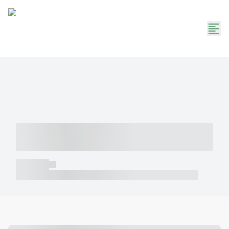
----- ----- -- ------ ---- ---- -- ----- -----
----- --- ------
----- -----
----- ----- -- ------ ---- ---- -- ----- ----- ----- --- ------