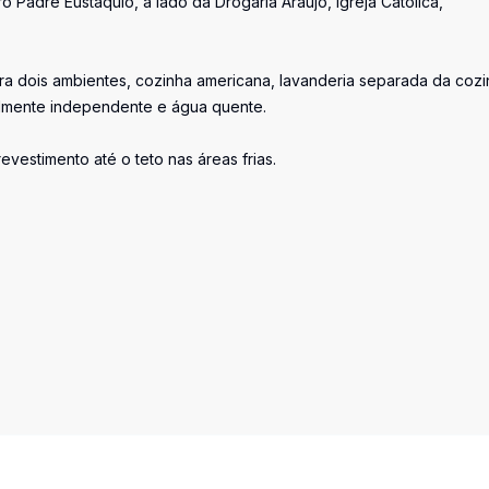
Padre Eustáquio, a lado da Drogaria Araújo, Igreja Católica,
ra dois ambientes, cozinha americana, lavanderia separada da cozi
almente independente e água quente.
vestimento até o teto nas áreas frias.