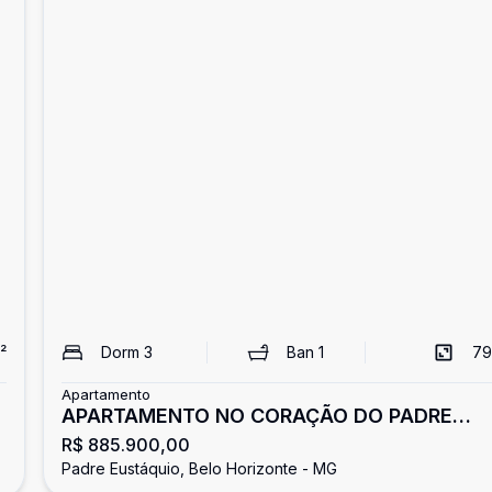
²
Dorm
3
Ban
1
79
Apartamento
APARTAMENTO NO CORAÇÃO DO PADRE
R$ 885.900,00
EUSTAQUIO
Padre Eustáquio, Belo Horizonte - MG