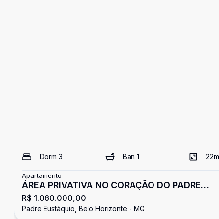
Dorm
3
Ban
1
22
m
Apartamento
ÁREA PRIVATIVA NO CORAÇÃO DO PADRE
R$ 1.060.000,00
EUSTAQUIO
Padre Eustáquio, Belo Horizonte - MG