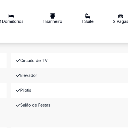
3
Dormitório
s
1
Banheiro
1
Suíte
2
Vaga
Circuito de TV
Elevador
Pilotis
Salão de Festas