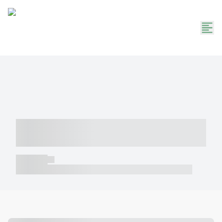
----- ----- -- ------ ---- ---- -- ----- -----
----- --- ------
----- -----
----- ----- -- ------ ---- ---- -- ----- ----- ----- --- ------