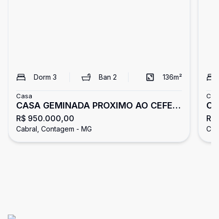
Dorm
3
Ban
2
136
m²
Casa
Cas
CASA GEMINADA PROXIMO AO CEFET
Ca
R$ 950.000,00
R$ 
CABRAL
Su
Cabral, Contagem - MG
Cab
Co