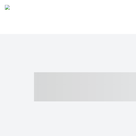
----- ----- -- -
- ------