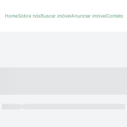
Home
Sobre nós
Buscar imóvel
Anunciar imóvel
Contato
----- ---- ---- -- ----
----- -----
----- ----- -- ------ ---- ---- -- ----- ----- ----- --- ------