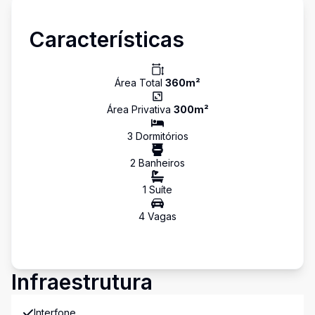
Características
Área Total
360
m²
Área Privativa
300
m²
3
Dormitório
s
2
Banheiro
s
1
Suíte
4
Vaga
s
Infraestrutura
Interfone