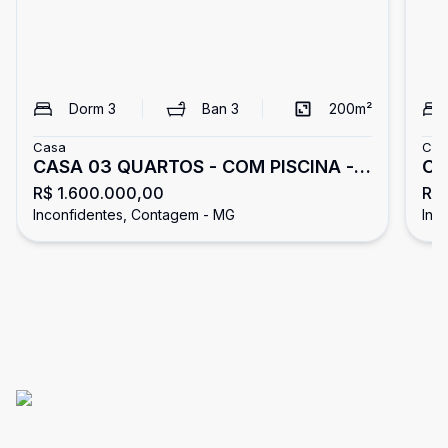
Dorm
3
Ban
3
200
m²
Casa
Cas
CASA 03 QUARTOS - COM PISCINA -
CA
R$ 1.600.000,00
R$ 
BAIRRO INCONFIDENTES
Inconfidentes, Contagem - MG
Inc