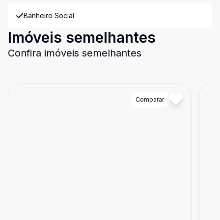
Banheiro Social
Imóveis semelhantes
Confira imóveis semelhantes
Cód:
8598
Comparar
Có