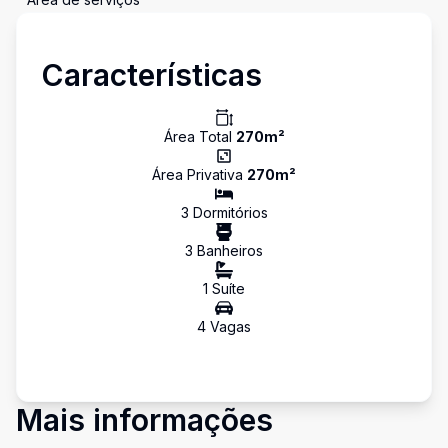
Características
Área Total
270
m²
Área Privativa
270
m²
3
Dormitório
s
3
Banheiro
s
1
Suíte
4
Vaga
s
Mais informações