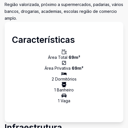
Região valorizada, próximo a supermercados, padarias, vários
bancos, drogarias, academias, escolas região de comercio
amplo.
Características
Área Total
69
m²
Área Privativa
69
m²
2
Dormitório
s
1
Banheiro
1
Vaga
Infraestrutura