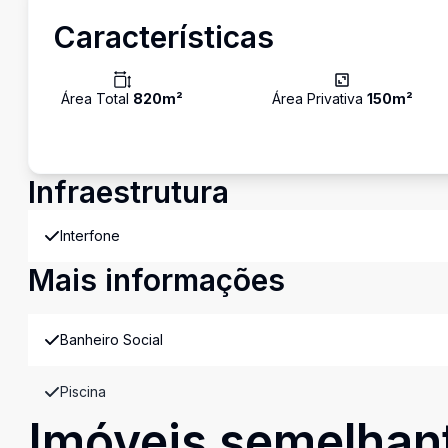
Características
Área Total
820
m²
Área Privativa
150
m²
Infraestrutura
Interfone
Mais informações
Banheiro Social
Piscina
Imóveis semelhan