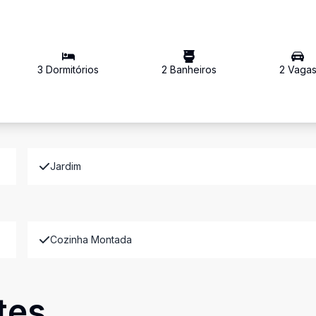
3
Dormitório
s
2
Banheiro
s
2
Vaga
Jardim
Cozinha Montada
tes