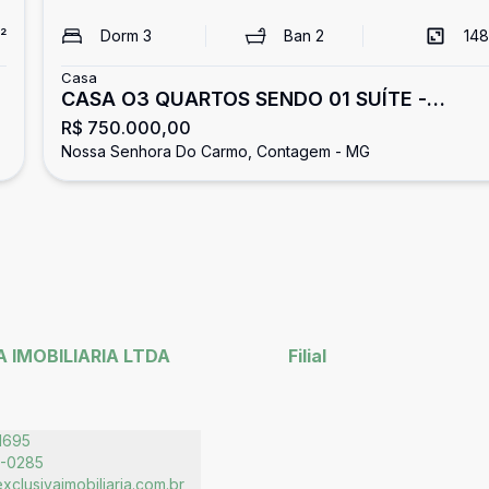
²
Dorm
3
Ban
2
148
Casa
CASA O3 QUARTOS SENDO 01 SUÍTE -
R$ 750.000,00
PISCINA - NOSSA SENHORA DO CARMO -
Nossa Senhora Do Carmo, Contagem - MG
CONTAGEM.
 IMOBILIARIA LTDA
Filial
1695
5-0285
clusivaimobiliaria.com.br