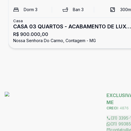
Dorm
3
Ban
3
300
m
Casa
CASA 03 QUARTOS - ACABAMENTO DE LUXO
R$ 900.000,00
- SANTA TEREZINHA
Nossa Senhora Do Carmo, Contagem - MG
EXCLUSIVA
ME
CRECI:
4876
(31) 3395-
(31) 9938
contato@ex