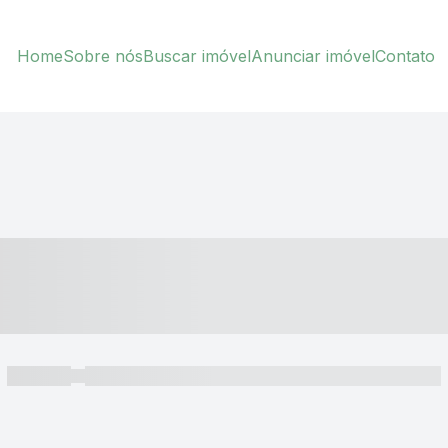
Home
Sobre nós
Buscar imóvel
Anunciar imóvel
Contato
----- ---- ---- -- ----
----- -----
----- ----- -- ------ ---- ---- -- ----- ----- ----- --- ------