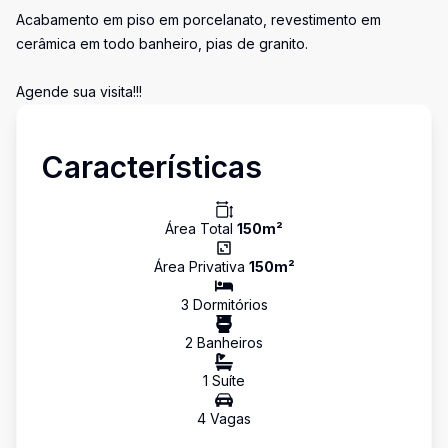
Acabamento em piso em porcelanato, revestimento em
cerâmica em todo banheiro, pias de granito.
Agende sua visita!!!
Características
Área Total
150
m²
Área Privativa
150
m²
3
Dormitório
s
2
Banheiro
s
1
Suíte
4
Vaga
s