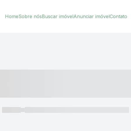
Home
Sobre nós
Buscar imóvel
Anunciar imóvel
Contato
----- ---- ---- -- ----
----- -----
----- ----- -- ------ ---- ---- -- ----- ----- ----- --- ------