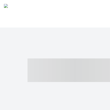
----- ----- -- -
- ------