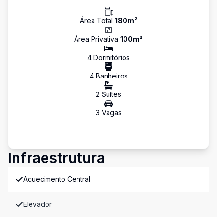
Área Total
180
m²
Área Privativa
100
m²
4
Dormitório
s
4
Banheiro
s
2
Suíte
s
3
Vaga
s
Infraestrutura
Aquecimento Central
Elevador