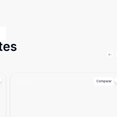
tes
Prev
Cód:
5322
Comparar