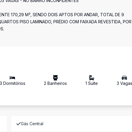
03 VAGAS - NO BAIRRO INCONFIDENTES
NTE 170,29 M², SENDO DOIS APTOS POR ANDAR, TOTAL DE 9
UARTOS PISO LAMINADO, PRÉDIO COM FAIXADA REVESTIDA, PO
S.
3
Dormitório
s
2
Banheiro
s
1
Suíte
3
Vaga
Gás Central