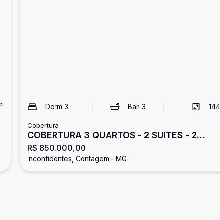
²
Dorm
3
Ban
3
144
Cobertura
COBERTURA 3 QUARTOS - 2 SUÍTES - 2
R$ 850.000,00
VAGAS - ELEVADOR SOCIAL NO
Inconfidentes, Contagem - MG
INCONFIDENTES