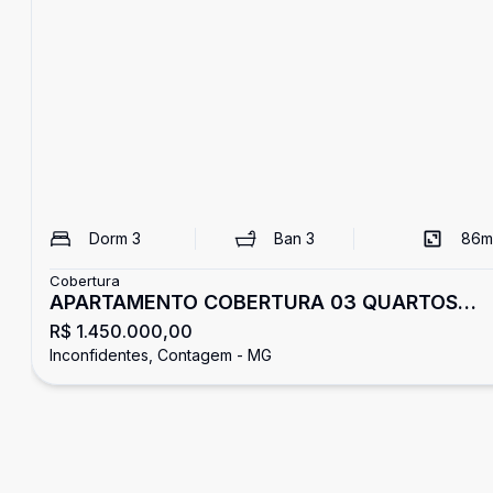
Dorm
3
Ban
3
86
m
Cobertura
APARTAMENTO COBERTURA 03 QUARTOS
R$ 1.450.000,00
SENDO 01 SUÍTE - 04 VAGAS -
Inconfidentes, Contagem - MG
INCONFIDENTES - CONTAGEM.