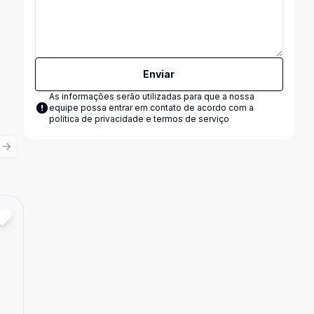
Enviar
As informações serão utilizadas para que a nossa
equipe possa entrar em contato de acordo com a
política de privacidade e termos de serviço
ious slide
Next slide
Cód:
4345
Comparar