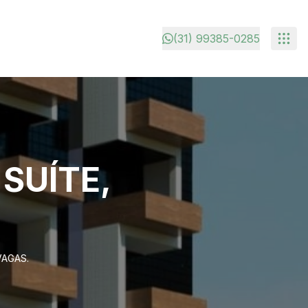
(31) 99385-0285
SUÍTE,
VAGAS.