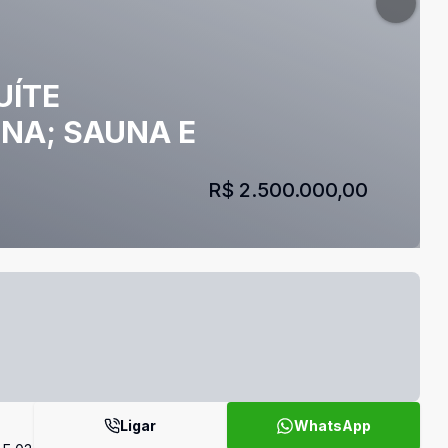
UÍTE
INA; SAUNA E
R$ 2.500.000,00
Ligar
WhatsApp