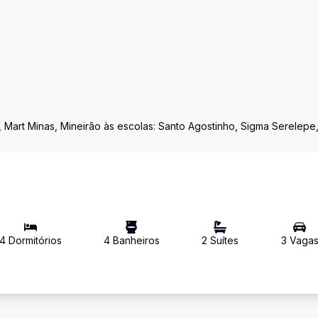
 Mart Minas, Mineirão às escolas: Santo Agostinho, Sigma Serelepe
4
Dormitório
s
4
Banheiro
s
2
Suíte
s
3
Vaga