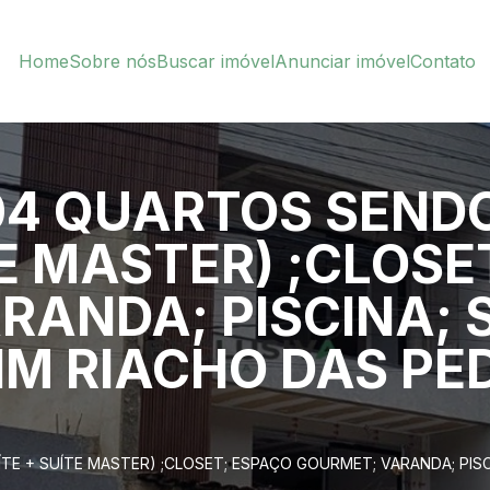
Home
Sobre nós
Buscar imóvel
Anunciar imóvel
Contato
4 QUARTOS SENDO
TE MASTER) ;CLOSE
RANDA; PISCINA; 
IM RIACHO DAS PE
E + SUÍTE MASTER) ;CLOSET; ESPAÇO GOURMET; VARANDA; PISC