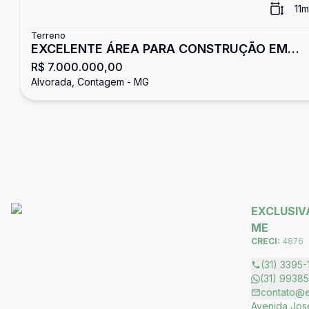
11
m
Terreno
EXCELENTE ÁREA PARA CONSTRUÇÃO EM
R$ 7.000.000,00
CONTAGEM
Alvorada, Contagem - MG
EXCLUSIVA
ME
CRECI:
4876
(31) 3395-
(31) 9938
contato@ex
Avenida José