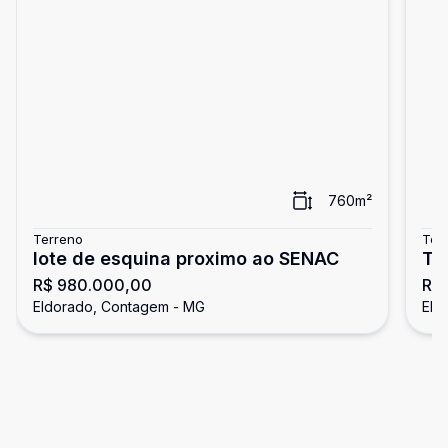
760
m²
Terreno
Ter
lote de esquina proximo ao SENAC
TE
R$ 980.000,00
R$
Eldorado, Contagem - MG
Eld