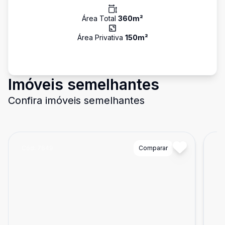
Área Total
360
m²
Área Privativa
150
m²
Imóveis semelhantes
Confira imóveis semelhantes
Cód:
7649
Comparar
Có