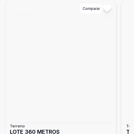
Cód:
8590
Comparar
Có
Terreno
Ter
LOTE 360 METROS
TE