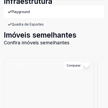
Infraestrutura
Playground
Quadra de Esportes
Imóveis semelhantes
Confira imóveis semelhantes
Cód:
3480
Comparar
Có