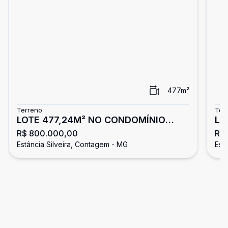
477
m²
Terreno
Ter
LOTE 477,24M² NO CONDOMÍNIO
LO
R$ 800.000,00
R$
ESTÂNCIA SILVEIRA COM PROJETO
ES
Estância Silveira, Contagem - MG
Est
APROVADO !
AP