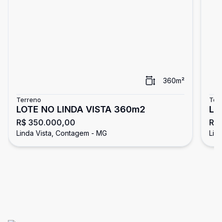
360
m²
Terreno
Ter
LOTE NO LINDA VISTA 360m2
LO
R$ 350.000,00
R$
Linda Vista, Contagem - MG
Lin