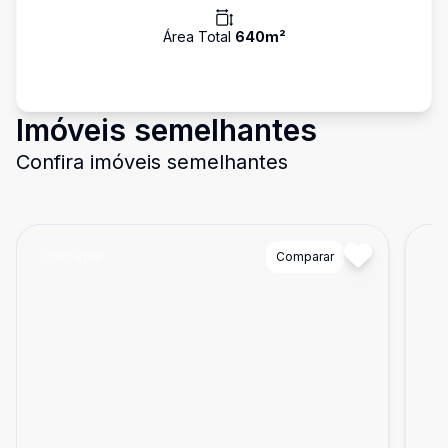
Área Total
640
m²
Imóveis semelhantes
Confira imóveis semelhantes
Cód:
8106
Comparar
Có