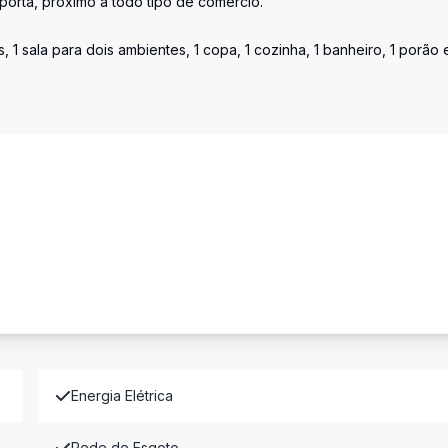
a porta, proximo a todo tipo de comércio.
1 sala para dois ambientes, 1 copa, 1 cozinha, 1 banheiro, 1 porão 
Energia Elétrica
Rede de Esgoto