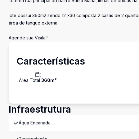
Lote na rua principal do bairro Santa Maria, linhas de onibus n
lote possui 360m2 sendo 12 x30 composta 2 casas de 2 quartos, 
área de tanque externa
Agende sua Visita!!!
Características
Área Total
360
m²
Infraestrutura
Água Encanada
Pavimentação