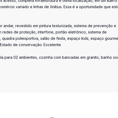
l acesso, completa infraestrutura e ótima localização, em um Bairro
 comércio variado e linhas de ônibus. Essa é a oportunidade que est
or andar, revestido em pintura texturizada, sistema de prevenção e
 redes de proteção, interfone, portão eletrônico, sistema de
, quadra poliesportiva, salão de festa, espaço kids, espaço gourme
Estado de conservação: Excelente.
mpla para 02 ambientes, cozinha com bancadas em granito, banho soc