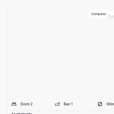
Cód:
8302
Comparar
Dorm
2
Ban
1
60
m
Apartamento