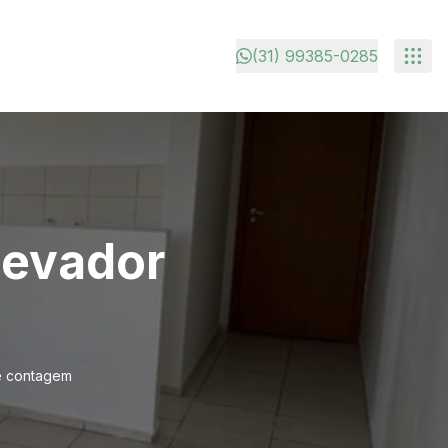
(31) 99385-0285
levador
e contagem