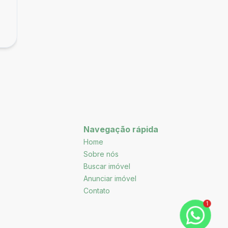
APARTAMENTO NO CENTRO DE CONTAGE
R$ 650.000,00
COM ÁREA PRIVATIVA
Centro, Contagem - MG
Navegação rápida
Home
Sobre nós
Buscar imóvel
Anunciar imóvel
Contato
1