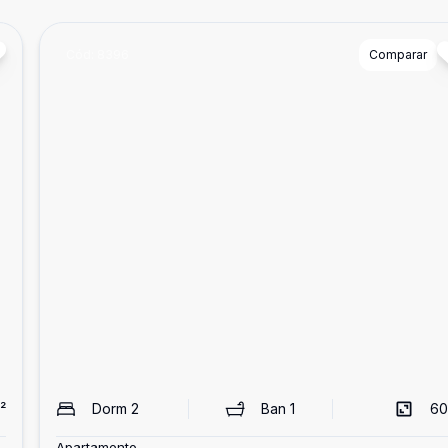
Cód:
8396
Comparar
²
Dorm
2
Ban
1
60
Apartamento