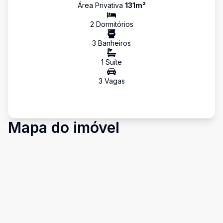
Área Privativa
131
m²
2
Dormitório
s
3
Banheiro
s
1
Suíte
3
Vaga
s
Mapa do imóvel