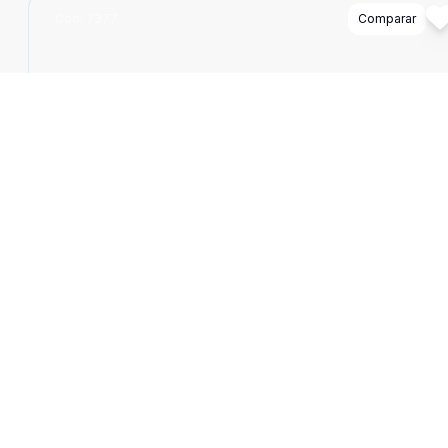
Cód:
7377
Comparar
Dorm
3
Ban
2
250
m
Casa
CASA 03 QUARTOS,2 barracões, , 02 VAGAS