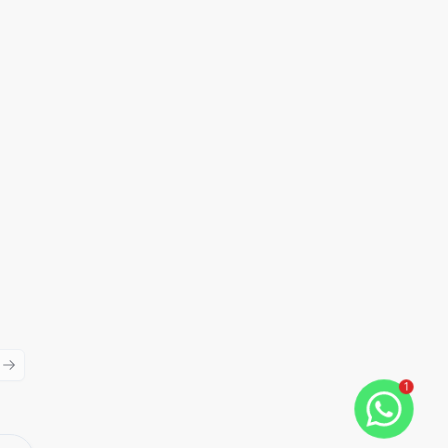
ious slide
Next slide
1