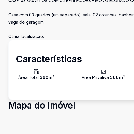
CASA 03 QUARTOS COM 02 BARRACÕES - MOVO ELORADO 
Casa com 03 quartos (um separado); sala; 02 cozinhas; banheiro
vaga de garagem.
Ótima localização.
Características
Área Total
360
m²
Área Privativa
360
m²
Mapa do imóvel