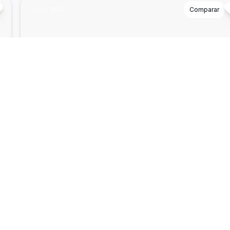
Cód:
8596
Comparar
²
Dorm
3
Ban
3
180
Casa
Casa à venda com 3 Quartos, 3 Banho, 3