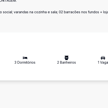
CONTAGEM.
 social; varandas na cozinha e sala; 02 barracões nos fundos + loj
3
Dormitório
s
2
Banheiro
s
1
Vag