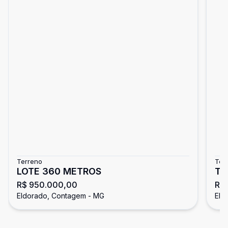
Terreno
Ter
LOTE 360 METROS
TE
R$ 950.000,00
R$
Eldorado, Contagem - MG
Eld