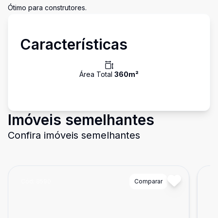
Ótimo para construtores.
Características
Área Total
360
m²
Imóveis semelhantes
Confira imóveis semelhantes
Cód:
8590
Comparar
Có