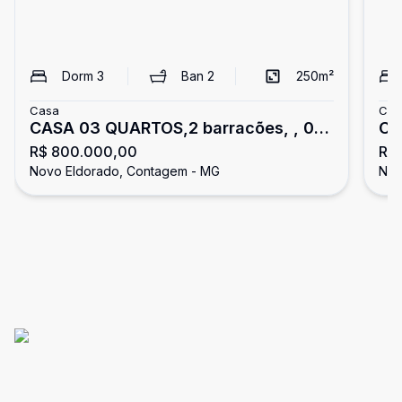
Dorm
3
Ban
2
250
m²
Casa
Cas
CASA 03 QUARTOS,2 barracões, , 02
Ca
R$ 800.000,00
R$ 
VAGAS
Ba
Novo Eldorado, Contagem - MG
Nov