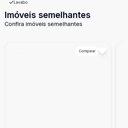
Lavabo
Imóveis semelhantes
Confira imóveis semelhantes
Cód:
7377
Comparar
Có